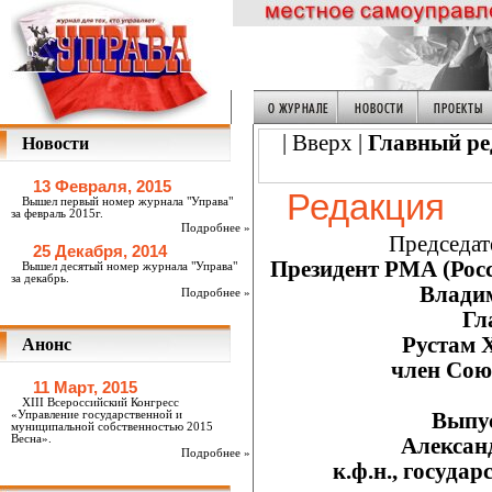
| Вверх |
Главный ре
Новости
13 Февраля, 2015
Редакция
Вышел первый номер журнала "Управа"
за февраль 2015г.
Подробнее »
Председат
25 Декабря, 2014
Президент РМА (Рос
Вышел десятый номер журнала "Управа"
за декабрь.
Владим
Подробнее »
Гл
Рустам 
Анонс
член Сою
11 Март, 2015
ХIII Всероссийский Конгресс
«Управление государственной и
Выпу
муниципальной собственностью 2015
Весна».
Алексан
Подробнее »
к.ф.н., госуда