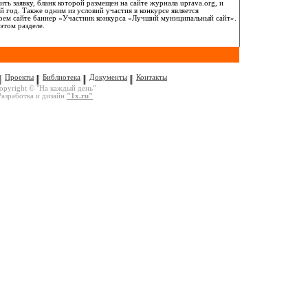
ь заявку, бланк которой размещен на сайте журнала uprava.org, и
 год. Также одним из условий участия в конкурсе является
своем сайте баннер «Участник конкурса «Лучший муниципальный сайт».
этом разделе.
Проекты
Библиотека
Документы
Контакты
opyright © "На каждый день"
Разработка и дизайн
"1x.ru"