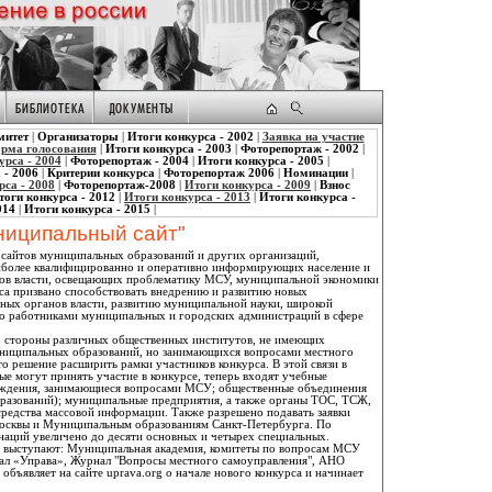
митет
|
Организаторы
|
Итоги конкурса - 2002
|
Заявка на участие
рма голосования
|
Итоги конкурса - 2003
|
Фоторепортаж - 2002
|
урса - 2004
|
Фоторепортаж - 2004
|
Итоги конкурса - 2005
|
 - 2006
|
Критерии конкурса
|
Фоторепортаж 2006
|
Номинации
|
рса - 2008
|
Фоторепортаж-2008
|
Итоги конкурса - 2009
|
Взнос
тоги конкурса - 2012
|
Итоги конкурса - 2013
|
Итоги конкурса -
014
|
Итоги конкурса - 2015
|
ниципальный сайт"
 сайтов муниципальных образований и других организаций,
иболее квалифицированно и оперативно информирующих население и
нов власти, освещающих проблематику МСУ, муниципальной экономики
са призвано способствовать внедрению и развитию новых
ных органов власти, развитию муниципальной науки, широкой
го работниками муниципальных и городских администраций в сфере
о стороны различных общественных институтов, не имеющих
ниципальных образований, но занимающихся вопросами местного
о решение расширить рамки участников конкурса. В этой связи в
ые могут принять участие в конкурсе, теперь входят учебные
реждения, занимающиеся вопросами МСУ; общественные объединения
бразований); муниципальные предприятия, а также органы ТОС, ТСЖ,
средства массовой информации. Также разрешено подавать заявки
осквы и Муниципальным образованиям Санкт-Петербурга. По
наций увеличено до десяти основных и четырех специальных.
 выступают: Муниципальная академия, комитеты по вопросам МСУ
ал «Управа», Журнал "Вопросы местного самоуправления", АНО
бъявляет на сайте uprava.org о начале нового конкурса и начинает