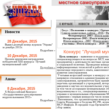
| Вверх |
Положение о конкурсе
|
Оргко
Новости
|
Список конкурсных сайтов - 2016
|
Фо
Фоторепортаж 2003
|
Итоги конк
Фоторепортаж-2005
|
Итоги конкурса
28 Декабря, 2015
Итоги конкурса - 2007
|
Итоги конку
участника
|
Итоги конкурса - 2010
|
И
Вышел десятый номер журнала "Управа"
2
за декабрь 2015г.
Подробнее »
Конкурс "Лучший му
10 Декабря, 2015
Цель конкурса
– выявление и поддержка
Прошла церемония награждения
специализирующихся на вопросах МСУ, на
победителей XIII конкурса "Лучший
предприятия о деятельности местных орга
муниципальный сайт"
и социальной политики. Проведение конкур
информационных технологий в работе мест
Подробнее »
пропаганде передового опыта, накопленно
развития самоуправления.
Учитывая возросший интерес к конкурсу с
напрямую отношения к администрациям му
Анонс
самоуправления, оргкомитетом было принят
перечень организаций и учреждений, котор
заведения и научно-исследовательские уч
8 Декабря, 2015
(в том числе ассоциации муниципальных о
кондоминиумы и т.п.; специализированные 
X Всероссийский Конгресс
управам и муниципальным образованиям М
«Государственное регулирование
сравнению с первым конкурсом число номи
недропользования 2015»
Напоминаем, что организаторами конкурса
Подробнее »
Совета Федерации и Госдумы ФС РФ, журн
МСУ-Информ. В середине года Оргкомитет о
сбор заявок.