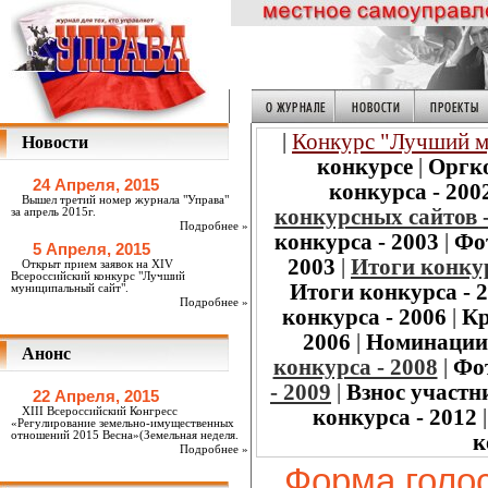
|
Конкурс "Лучший м
Новости
конкурсе
|
Оргк
24 Апреля, 2015
конкурса - 200
Вышел третий номер журнала "Управа"
конкурсных сайтов -
за апрель 2015г.
Подробнее »
конкурса - 2003
|
Фо
5 Апреля, 2015
2003
|
Итоги конкур
Открыт прием заявок на XIV
Всероссийский конкурс "Лучший
Итоги конкурса - 
муниципальный сайт".
Подробнее »
конкурса - 2006
|
Кр
2006
|
Номинации
Анонс
конкурса - 2008
|
Фо
- 2009
|
Взнос участн
22 Апреля, 2015
XIII Всероссийский Конгресс
конкурса - 2012
«Регулирование земельно-имущественных
отношений 2015 Весна»(Земельная неделя.
к
Подробнее »
Форма голо