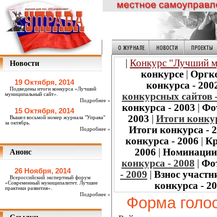
|
Конкурс "Лучший м
Новости
конкурсе
|
Оргк
19 Октября, 2014
конкурса - 200
Подведены итоги конкурса «Лучший
конкурсных сайтов -
муниципальный сайт».
Подробнее »
конкурса - 2003
|
Фо
15 Октября, 2014
2003
|
Итоги конкур
Вышел восьмой номер журнала "Управа"
за октябрь.
Итоги конкурса - 
Подробнее »
конкурса - 2006
|
Кр
2006
|
Номинации
Анонс
конкурса - 2008
|
Фо
26 Ноября, 2014
- 2009
|
Взнос участн
Всероссийский экспертный форум
«Современный муниципалитет. Лучшие
конкурса - 2
практики развития».
Подробнее »
Форма голо