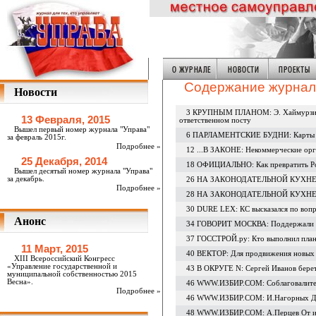
Содержание журнала
Новости
3 КРУПНЫМ ПЛАНОМ: Э. Хаймурзина Г
13 Февраля, 2015
ответственном посту
Вышел первый номер журнала "Управа"
6 ПАРЛАМЕНТСКИЕ БУДНИ: Карты и п
за февраль 2015г.
Подробнее »
12 ...В ЗАКОНЕ: Некоммерческие орга
25 Декабря, 2014
18 ОФИЦИАЛЬНО: Как превратить Ро
Вышел десятый номер журнала "Управа"
за декабрь.
26 НА ЗАКОНОДАТЕЛЬНОЙ КУХНЕ: 
Подробнее »
28 НА ЗАКОНОДАТЕЛЬНОЙ КУХНЕ: Д.
30 DURE LEX: КС высказался по вопр
Анонс
34 ГОВОРИТ МОСКВА: Поддержали о
37 ГОССТРОЙ.ру: Кто выполнил план
11 Март, 2015
40 ВЕКТОР: Для продвижения новых
ХIII Всероссийский Конгресс
«Управление государственной и
43 В ОКРУГЕ N: Сергей Иванов берет
муниципальной собственностью 2015
Весна».
46 WWW.ИЗБИР.СОМ: Соблаговалите
Подробнее »
46 WWW.ИЗБИР.СОМ: И.Нагорных Дос
48 WWW.ИЗБИР.СОМ: А.Перцев От иск