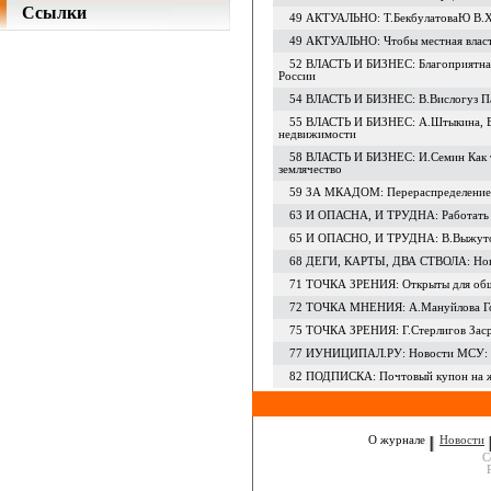
Ссылки
49 АКТУАЛЬНО: Т.БекбулатоваЮ В.Ха
49 АКТУАЛЬНО: Чтобы местная власт
52 ВЛАСТЬ И БИЗНЕС: Благоприятная 
России
54 ВЛАСТЬ И БИЗНЕС: В.Вислогуз Па
55 ВЛАСТЬ И БИЗНЕС: А.Штыкина, Е.
недвижимости
58 ВЛАСТЬ И БИЗНЕС: И.Семин Как та
землячество
59 ЗА МКАДОМ: Перераспределение
63 И ОПАСНА, И ТРУДНА: Работать 
65 И ОПАСНО, И ТРУДНА: В.Выжутов
68 ДЕГИ, КАРТЫ, ДВА СТВОЛА: Новые
71 ТОЧКА ЗРЕНИЯ: Открыты для общ
72 ТОЧКА МНЕНИЯ: А.Мануйлова Гос
75 ТОЧКА ЗРЕНИЯ: Г.Стерлигов Заср
77 ИУНИЦИПАЛ.РУ: Новости МСУ: д
82 ПОДПИСКА: Почтовый купон на ж
О журнале
Новости
C